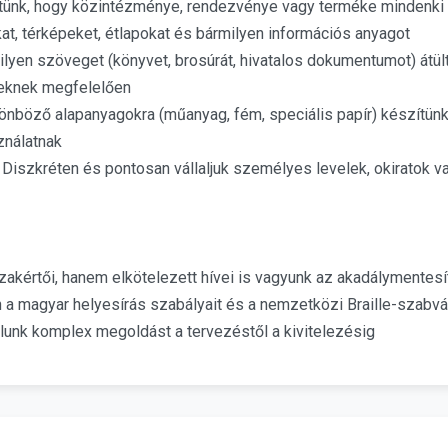
tünk, hogy közintézménye, rendezvénye vagy terméke mindenki s
lákat, térképeket, étlapokat és bármilyen információs anyagot
lyen szöveget (könyvet, brosúrát, hivatalos dokumentumot) átült
yeknek megfelelően
nböző alapanyagokra (műanyag, fém, speciális papír) készítünk ta
ználatnak
Diszkréten és pontosan vállaljuk személyes levelek, okiratok vag
kértői, hanem elkötelezett hívei is vagyunk az akadálymentes
a magyar helyesírás szabályait és a nemzetközi Braille-szabván
lunk komplex megoldást a tervezéstől a kivitelezésig