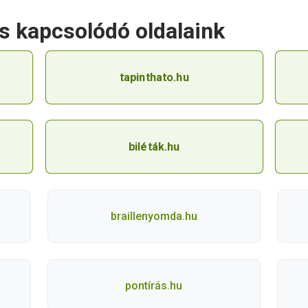
és kapcsolódó oldalaink
tapinthato.hu
biléták.hu
braillenyomda.hu
pontírás.hu