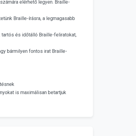
zámára elérhető legyen. Braille-
etünk Braille-írásra, a legmagasabb
rtós és időtálló Braille-feliratokat,
y bármilyen fontos irat Braille-
ítésnek
yokat is maximálisan betartjuk