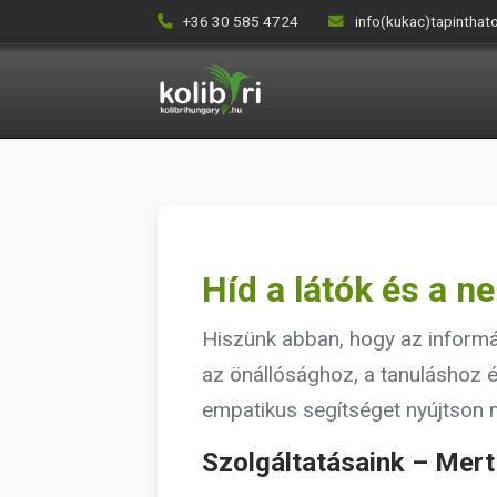
+36 30 585 4724
info(kukac)tapinthat
Híd a látók és a n
Hiszünk abban, hogy az informác
az önállósághoz, a tanuláshoz és
empatikus segítséget nyújtson m
Szolgáltatásaink – Mer