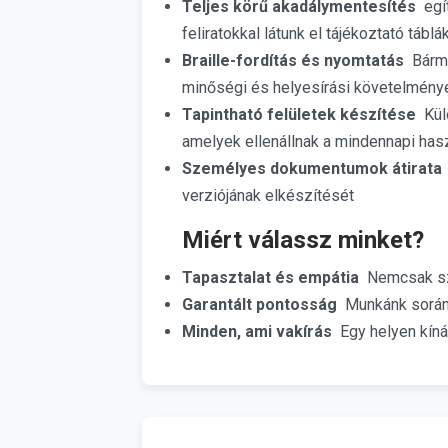
Teljes körű akadálymentesítés
egí
feliratokkal látunk el tájékoztató táb
Braille-fordítás és nyomtatás
Bármi
minőségi és helyesírási követelmén
Tapintható felületek készítése
Külö
amelyek ellenállnak a mindennapi has
Személyes dokumentumok átirata
verziójának elkészítését
Miért válassz minket?
Tapasztalat és empátia
Nemcsak sza
Garantált pontosság
Munkánk során 
Minden, ami vakírás
Egy helyen kíná