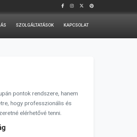
RÁS
SZOLGÁLTATÁSOK
KAPCSOLAT
csupán pontok rendszere, hanem
étre, hogy professzionális és
eretné elérhetővé tenni.
ág