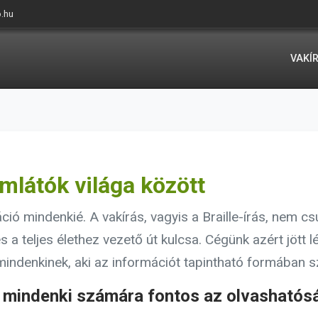
o.hu
VAKÍ
emlátók világa között
ió mindenkié. A vakírás, vagyis a Braille-írás, nem 
 a teljes élethez vezető út kulcsa. Cégünk azért jött l
indenkinek, aki az információt tapintható formában sz
t mindenki számára fontos az olvashatós